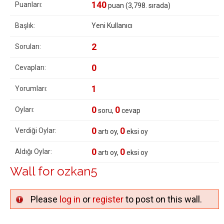
140
Puanları:
puan (
3,798
. sırada)
Başlık:
Yeni Kullanıcı
2
Soruları:
0
Cevapları:
1
Yorumları:
0
0
Oyları:
soru,
cevap
0
0
Verdiği Oylar:
artı oy,
eksi oy
0
0
Aldığı Oylar:
artı oy,
eksi oy
Wall for ozkan5
Please
log in
or
register
to post on this wall.