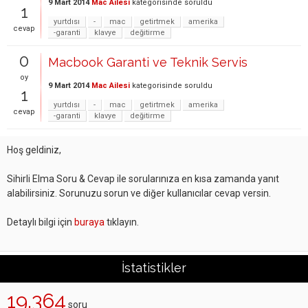
9 Mart 2014
Mac Ailesi
kategorisinde
soruldu
1
yurtdısı
-
mac
getirtmek
amerika
cevap
-garanti
klavye
değitirme
0
Macbook Garanti ve Teknik Servis
oy
9 Mart 2014
Mac Ailesi
kategorisinde
soruldu
1
yurtdısı
-
mac
getirtmek
amerika
cevap
-garanti
klavye
değitirme
Hoş geldiniz,
Sihirli Elma Soru & Cevap ile sorularınıza en kısa zamanda yanıt
alabilirsiniz. Sorunuzu sorun ve diğer kullanıcılar cevap versin.
Detaylı bilgi için
buraya
tıklayın.
İstatistikler
19,364
soru