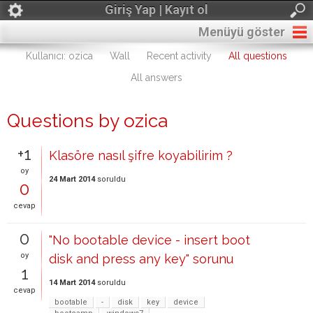
Giriş Yap | Kayıt ol
Menüyü göster
Kullanıcı: ozica
Wall
Recent activity
All questions
All answers
Questions by ozica
+1
Klasöre nasıl şifre koyabilirim ?
oy
24 Mart 2014
soruldu
0
cevap
0
"No bootable device - insert boot
oy
disk and press any key" sorunu
1
14 Mart 2014
soruldu
cevap
bootable
-
disk
key
device