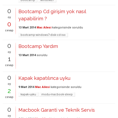
bootcamp
windows7
0
Bootcamp Cd girişim yok nasıl
oy
yapabilirim ?
0
13 Mart 2014
Mac Ailesi
kategorisinde
soruldu
cevap
bootcamp-windows7-disk-cd-iso
0
Bootcamp Yardım
oy
13 Mart 2014
soruldu
1
cevap
0
Kapak kapatılınca uyku
oy
9 Mart 2014
Mac Ailesi
kategorisinde
soruldu
2
kapak-uyku
modu-macbook-sleep
cevap
0
Macbook Garanti ve Teknik Servis
oy