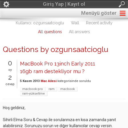
Giriş Yap | Kayıt ol
Menüyü göster
Kullanıcı: ozgunsaatcioglu
Wall
Recent activity
All questions
All answers
Questions by ozgunsaatcioglu
0
MacBook Pro 13inch Early 2011
oy
16gb ram destekliyor mu ?
2
5 Kasım 2013
Mac Ailesi
kategorisinde
soruldu
cevap
macbook-pro
ram
macbook
ram-yükseltme
Hoş geldiniz,
Sihirli Elma Soru & Cevap ile sorularınıza en kısa zamanda yanıt
alabilirsiniz. Sorunuzu sorun ve diğer kullanıcılar cevap versin.