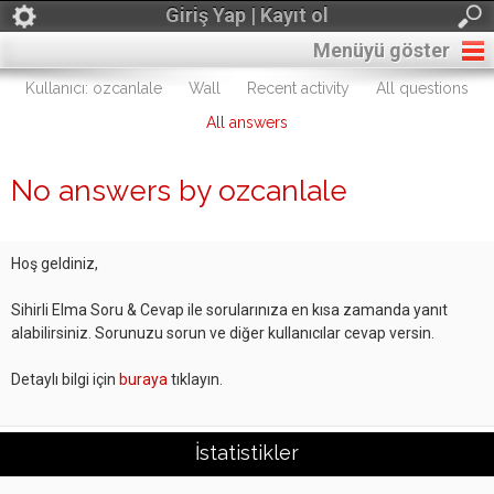
Giriş Yap | Kayıt ol
Menüyü göster
Kullanıcı: ozcanlale
Wall
Recent activity
All questions
All answers
No answers by ozcanlale
Hoş geldiniz,
Sihirli Elma Soru & Cevap ile sorularınıza en kısa zamanda yanıt
alabilirsiniz. Sorunuzu sorun ve diğer kullanıcılar cevap versin.
Detaylı bilgi için
buraya
tıklayın.
İstatistikler