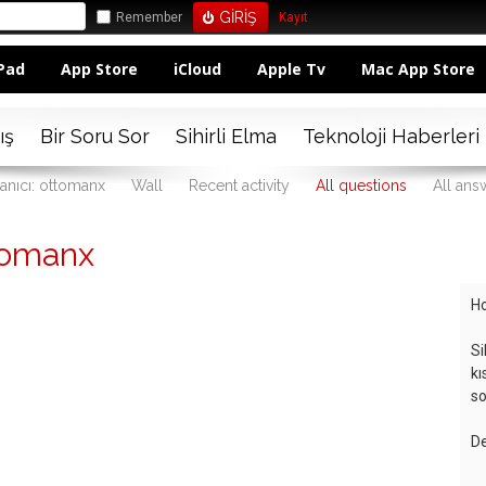
Remember
Kayıt
Pad
App Store
iCloud
Apple Tv
Mac App Store
ış
Bir Soru Sor
Sihirli Elma
Teknoloji Haberleri
lanıcı: ottomanx
Wall
Recent activity
All questions
All ans
tomanx
Ho
Si
kı
so
De