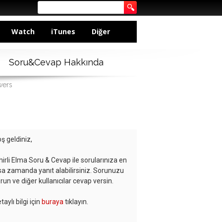
Watch
iTunes
Diğer
Soru&Cevap Hakkında
wers
ş geldiniz,
hirli Elma Soru & Cevap ile sorularınıza en
sa zamanda yanıt alabilirsiniz. Sorunuzu
run ve diğer kullanıcılar cevap versin.
taylı bilgi için
buraya
tıklayın.