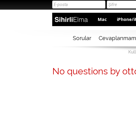
Mac
iPhone/i
Sorular
Cevaplanmam
Kul
No questions by ot