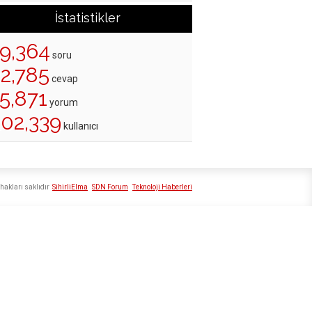
İstatistikler
19,364
soru
22,785
cevap
5,871
yorum
202,339
kullanıcı
hakları saklıdır
SihirliElma
SDN Forum
Teknoloji Haberleri