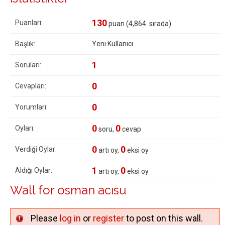
130
Puanları:
puan (
4,864
. sırada)
Başlık:
Yeni Kullanıcı
1
Soruları:
0
Cevapları:
0
Yorumları:
0
0
Oyları:
soru,
cevap
0
0
Verdiği Oylar:
artı oy,
eksi oy
1
0
Aldığı Oylar:
artı oy,
eksi oy
Wall for osman acısu
Please
log in
or
register
to post on this wall.