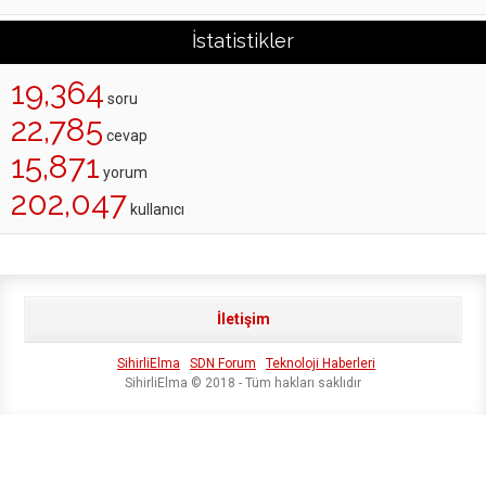
İstatistikler
19,364
soru
22,785
cevap
15,871
yorum
202,047
kullanıcı
İletişim
SihirliElma
SDN Forum
Teknoloji Haberleri
SihirliElma © 2018 - Tüm hakları saklıdır