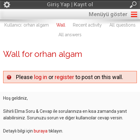
Giriş Yap | Kayıt ol
Menüyü göster
Kullanıcı: orhan algam
Wall
Recent activity
All questions
All answers
Wall for orhan algam
Please
log in
or
register
to post on this wall.
Hoş geldiniz,
Sihirli Elma Soru & Cevap ile sorularınıza en kısa zamanda yanıt
alabilirsiniz. Sorunuzu sorun ve diğer kullanıcılar cevap versin.
Detaylı bilgi için
buraya
tıklayın.