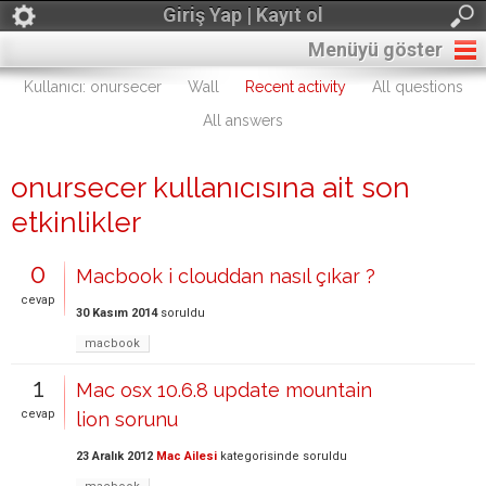
Giriş Yap | Kayıt ol
Menüyü göster
Kullanıcı: onursecer
Wall
Recent activity
All questions
All answers
onursecer kullanıcısına ait son
etkinlikler
0
Macbook i clouddan nasıl çıkar ?
cevap
30 Kasım 2014
soruldu
macbook
1
Mac osx 10.6.8 update mountain
cevap
lion sorunu
23 Aralık 2012
Mac Ailesi
kategorisinde
soruldu