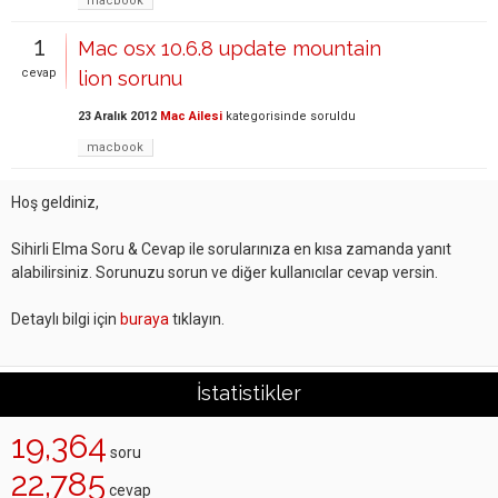
macbook
1
Mac osx 10.6.8 update mountain
cevap
lion sorunu
23 Aralık 2012
Mac Ailesi
kategorisinde
soruldu
macbook
Hoş geldiniz,
Sihirli Elma Soru & Cevap ile sorularınıza en kısa zamanda yanıt
alabilirsiniz. Sorunuzu sorun ve diğer kullanıcılar cevap versin.
Detaylı bilgi için
buraya
tıklayın.
İstatistikler
19,364
soru
22,785
cevap