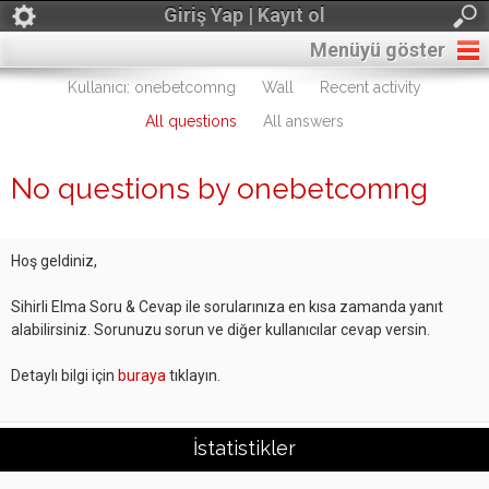
Giriş Yap | Kayıt ol
Menüyü göster
Kullanıcı: onebetcomng
Wall
Recent activity
All questions
All answers
No questions by onebetcomng
Hoş geldiniz,
Sihirli Elma Soru & Cevap ile sorularınıza en kısa zamanda yanıt
alabilirsiniz. Sorunuzu sorun ve diğer kullanıcılar cevap versin.
Detaylı bilgi için
buraya
tıklayın.
İstatistikler