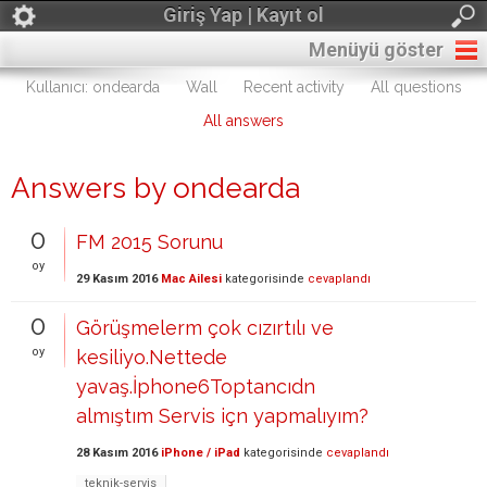
Giriş Yap | Kayıt ol
Menüyü göster
Kullanıcı: ondearda
Wall
Recent activity
All questions
All answers
Answers by ondearda
0
FM 2015 Sorunu
oy
29 Kasım 2016
Mac Ailesi
kategorisinde
cevaplandı
0
Görüşmelerm çok cızırtılı ve
oy
kesiliyo.Nettede
yavaş.İphone6Toptancıdn
almıştım Servis içn yapmalıyım?
28 Kasım 2016
iPhone / iPad
kategorisinde
cevaplandı
teknik-servis