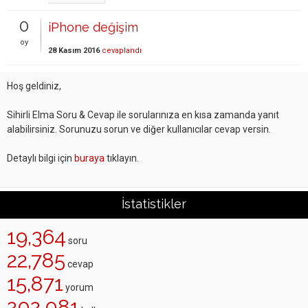
0
iPhone değişim
oy
28 Kasım 2016
cevaplandı
Hoş geldiniz,
Sihirli Elma Soru & Cevap ile sorularınıza en kısa zamanda yanıt
alabilirsiniz. Sorunuzu sorun ve diğer kullanıcılar cevap versin.
Detaylı bilgi için
buraya
tıklayın.
İstatistikler
19,364
soru
22,785
cevap
15,871
yorum
202,081