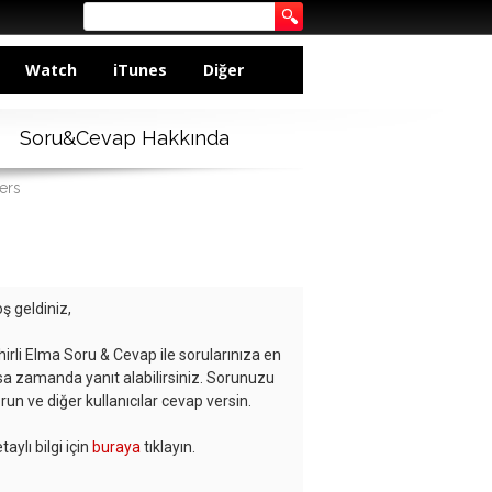
Watch
iTunes
Diğer
Soru&Cevap Hakkında
ers
ş geldiniz,
hirli Elma Soru & Cevap ile sorularınıza en
sa zamanda yanıt alabilirsiniz. Sorunuzu
run ve diğer kullanıcılar cevap versin.
taylı bilgi için
buraya
tıklayın.