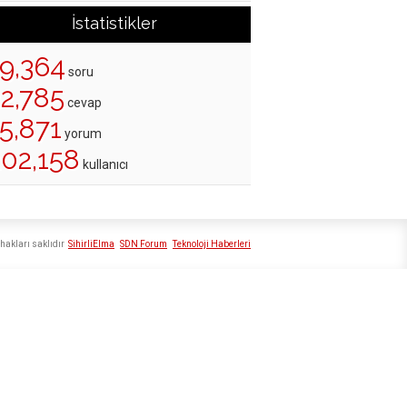
İstatistikler
19,364
soru
22,785
cevap
5,871
yorum
202,158
kullanıcı
hakları saklıdır
SihirliElma
SDN Forum
Teknoloji Haberleri