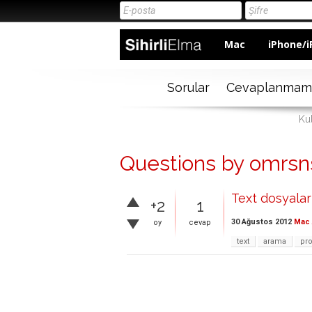
Mac
iPhone/i
Sorular
Cevaplanmam
Ku
Questions by omrsn
Text dosyalar
+2
1
30 Ağustos 2012
Mac 
oy
cevap
text
arama
pr