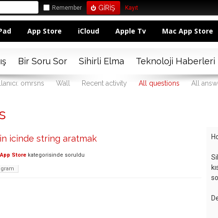
Remember
Kayıt
Pad
App Store
iCloud
Apple Tv
Mac App Store
ış
Bir Soru Sor
Sihirli Elma
Teknoloji Haberleri
llanıcı: omrsns
Wall
Recent activity
All questions
All answ
s
Ho
in icinde string aratmak
App Store
kategorisinde
soruldu
Si
kı
ogram
so
De