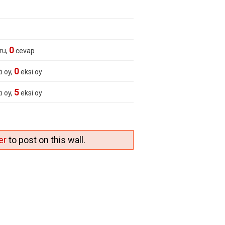
0
ru,
cevap
0
ı oy,
eksi oy
5
ı oy,
eksi oy
er
to post on this wall.