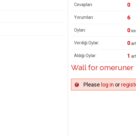
0
Cevapları:
6
Yorumları:
0
Oyları:
so
0
Verdiği Oylar:
art
1
Aldığı Oylar:
art
Wall for omeruner
Please
log in
or
regist