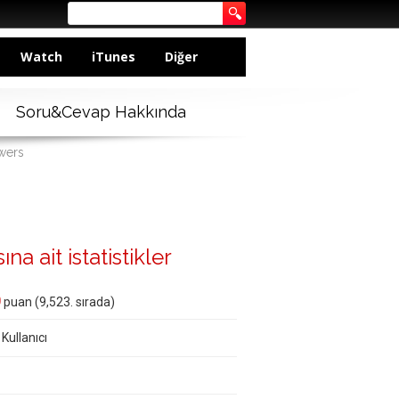
Watch
iTunes
Diğer
Soru&Cevap Hakkında
wers
a ait istatistikler
0
puan (
9,523
. sırada)
 Kullanıcı