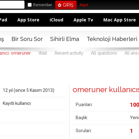
Remember
Kayıt
Pad
App Store
iCloud
Apple Tv
Mac App Store
ış
Bir Soru Sor
Sihirli Elma
Teknoloji Haberleri
anıcı: omeruner
Wall
Recent activity
All questions
All ans
omeruner kullanıcısın
12 yıl (since 5 Kasım 2013)
Kayıtlı kullanıcı
10
Puanları:
Başlık:
Yeni
1
Soruları: