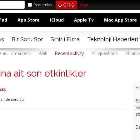
Remember
Kayıt
Pad
App Store
iCloud
Apple Tv
Mac App Store
ış
Bir Soru Sor
Sihirli Elma
Teknoloji Haberleri
anıcı: omersehit
Wall
Recent activity
All questions
All an
na ait son etkinlikler
Ho
aş
isinde
soruldu
Si
kı
so
De