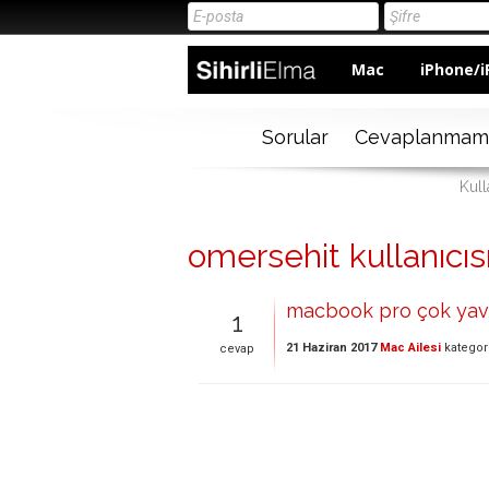
Mac
iPhone/i
Sorular
Cevaplanmam
Kull
omersehit kullanıcısı
macbook pro çok yav
1
21 Haziran 2017
Mac Ailesi
kategor
cevap