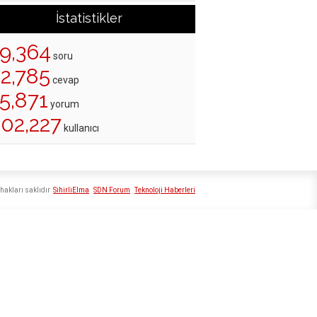
İstatistikler
19,364
soru
22,785
cevap
5,871
yorum
202,227
kullanıcı
hakları saklıdır
SihirliElma
SDN Forum
Teknoloji Haberleri