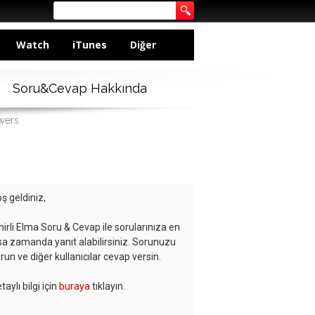
Watch
iTunes
Diğer
Soru&Cevap Hakkında
swers
ş geldiniz,
hirli Elma Soru & Cevap ile sorularınıza en
sa zamanda yanıt alabilirsiniz. Sorunuzu
run ve diğer kullanıcılar cevap versin.
taylı bilgi için
buraya
tıklayın.