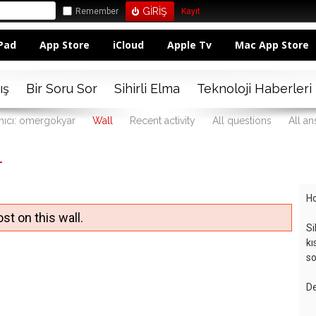
Remember
Kayıt
Pad
App Store
iCloud
Apple Tv
Mac App Store
ış
Bir Soru Sor
Sihirli Elma
Teknoloji Haberleri
nıcı: omergokyar
Wall
Recent activity
All questions
All a
r
Ho
st on this wall.
Si
kı
so
De