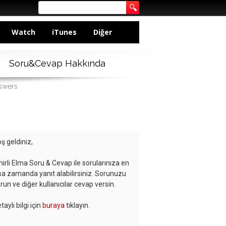
Watch
iTunes
Diğer
Soru&Cevap Hakkında
nswers
ş geldiniz,
hirli Elma Soru & Cevap ile sorularınıza en
sa zamanda yanıt alabilirsiniz. Sorunuzu
run ve diğer kullanıcılar cevap versin.
taylı bilgi için
buraya
tıklayın.