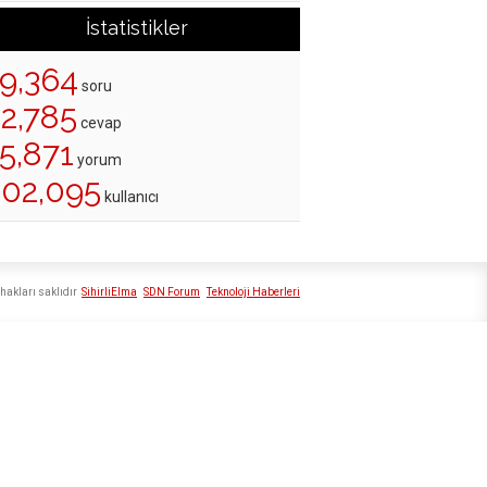
İstatistikler
19,364
soru
22,785
cevap
5,871
yorum
202,095
kullanıcı
hakları saklıdır
SihirliElma
SDN Forum
Teknoloji Haberleri