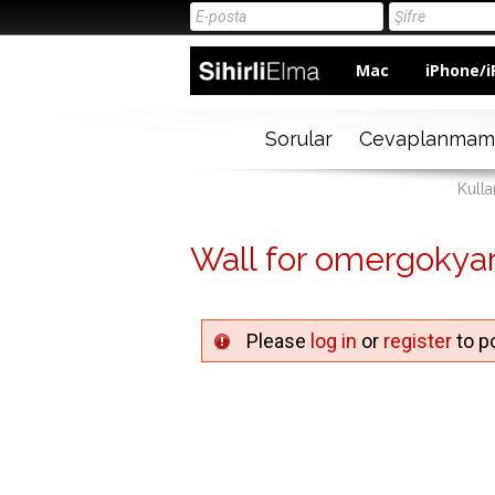
Mac
iPhone/i
Sorular
Cevaplanmam
Kulla
Wall for omergokya
Please
log in
or
register
to po