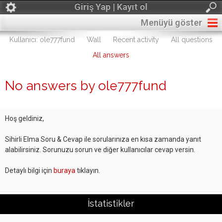
Giriş Yap | Kayıt ol
Menüyü göster
Kullanıcı: ole777fund
Wall
Recent activity
All questions
All answers
No answers by ole777fund
Hoş geldiniz,
Sihirli Elma Soru & Cevap ile sorularınıza en kısa zamanda yanıt
alabilirsiniz. Sorunuzu sorun ve diğer kullanıcılar cevap versin.
Detaylı bilgi için
buraya
tıklayın.
İstatistikler