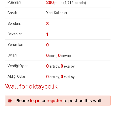
200
Puanları:
puan (
1,712
. sırada)
Başlık:
Yeni Kullanıcı
3
Soruları:
1
Cevapları:
0
Yorumları:
0
0
Oyları:
soru,
cevap
0
0
Verdiği Oylar:
artı oy,
eksi oy
0
0
Aldığı Oylar:
artı oy,
eksi oy
Wall for oktaycelik
Please
log in
or
register
to post on this wall.