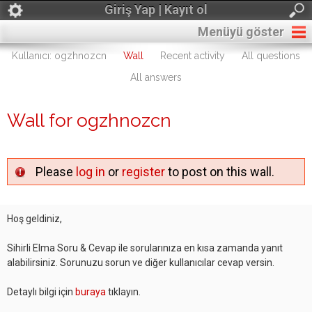
Giriş Yap | Kayıt ol
Menüyü göster
Kullanıcı: ogzhnozcn
Wall
Recent activity
All questions
All answers
Wall for ogzhnozcn
Please
log in
or
register
to post on this wall.
Hoş geldiniz,
Sihirli Elma Soru & Cevap ile sorularınıza en kısa zamanda yanıt
alabilirsiniz. Sorunuzu sorun ve diğer kullanıcılar cevap versin.
Detaylı bilgi için
buraya
tıklayın.