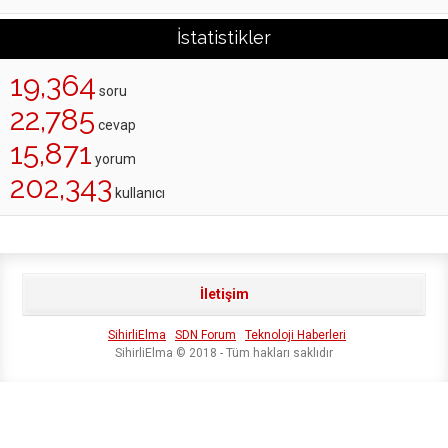
İstatistikler
19,364
soru
22,785
cevap
15,871
yorum
202,343
kullanıcı
İletişim
SihirliElma
SDN Forum
Teknoloji Haberleri
SihirliElma © 2018 - Tüm hakları saklıdır