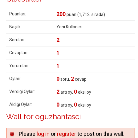
200
Puanları:
puan (
1,712
. sırada)
Başlık:
Yeni Kullanıcı
2
Soruları:
1
Cevapları:
1
Yorumları:
0
2
Oyları:
soru,
cevap
2
0
Verdiği Oylar:
artı oy,
eksi oy
0
0
Aldığı Oylar:
artı oy,
eksi oy
Wall for oguzhantasci
Please
log in
or
register
to post on this wall.