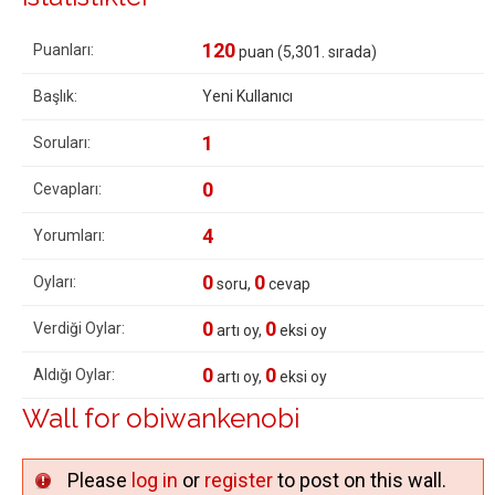
120
Puanları:
puan (
5,301
. sırada)
Başlık:
Yeni Kullanıcı
1
Soruları:
0
Cevapları:
4
Yorumları:
0
0
Oyları:
soru,
cevap
0
0
Verdiği Oylar:
artı oy,
eksi oy
0
0
Aldığı Oylar:
artı oy,
eksi oy
Wall for obiwankenobi
Please
log in
or
register
to post on this wall.