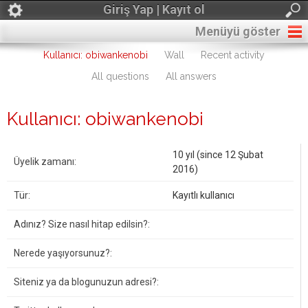
Giriş Yap | Kayıt ol
Menüyü göster
Kullanıcı: obiwankenobi
Wall
Recent activity
All questions
All answers
Kullanıcı: obiwankenobi
10 yıl (since 12 Şubat
Üyelik zamanı:
2016)
Tür:
Kayıtlı kullanıcı
Adınız? Size nasıl hitap edilsin?:
Nerede yaşıyorsunuz?:
Siteniz ya da blogunuzun adresi?: