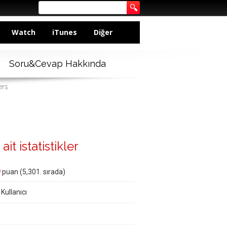
Watch
iTunes
Diğer
Soru&Cevap Hakkında
ers
it istatistikler
0
puan (
5,301
. sırada)
 Kullanıcı