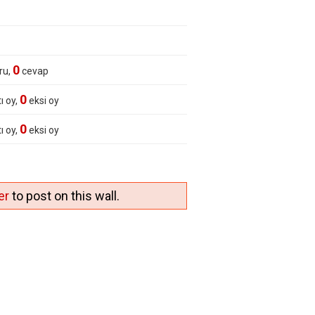
0
ru,
cevap
0
ı oy,
eksi oy
0
ı oy,
eksi oy
er
to post on this wall.