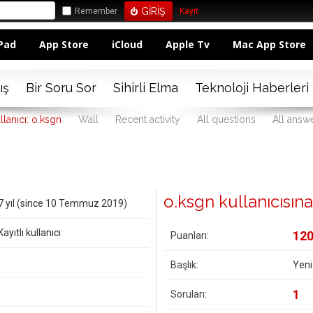
Remember
Kayıt
Pad
App Store
iCloud
Apple Tv
Mac App Store
ış
Bir Soru Sor
Sihirli Elma
Teknoloji Haberleri
llanıcı: o.ksgn
Wall
Recent activity
All questions
All answ
o.ksgn kullanıcısına a
7 yıl (since 10 Temmuz 2019)
Kayıtlı kullanıcı
12
Puanları:
Başlık:
Yeni
1
Soruları: