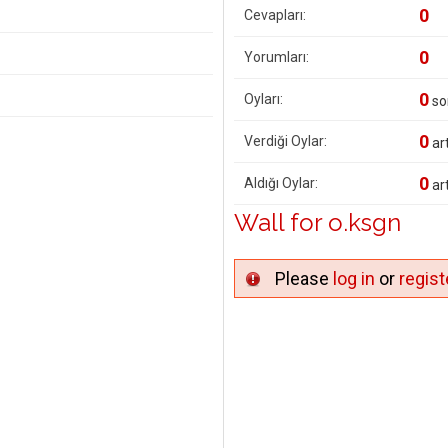
0
Cevapları:
0
Yorumları:
0
Oyları:
so
0
Verdiği Oylar:
art
0
Aldığı Oylar:
art
Wall for o.ksgn
Please
log in
or
regist