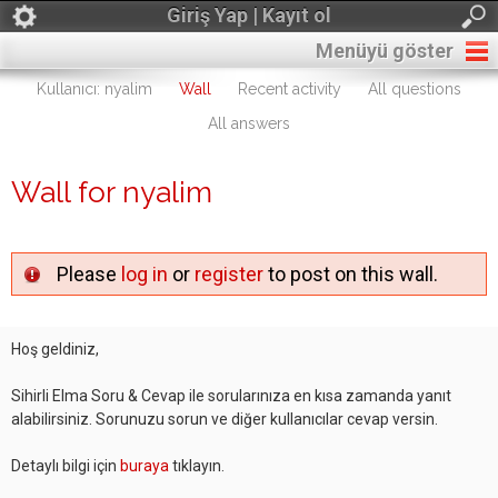
Giriş Yap | Kayıt ol
Menüyü göster
Kullanıcı: nyalim
Wall
Recent activity
All questions
All answers
Wall for nyalim
Please
log in
or
register
to post on this wall.
Hoş geldiniz,
Sihirli Elma Soru & Cevap ile sorularınıza en kısa zamanda yanıt
alabilirsiniz. Sorunuzu sorun ve diğer kullanıcılar cevap versin.
Detaylı bilgi için
buraya
tıklayın.