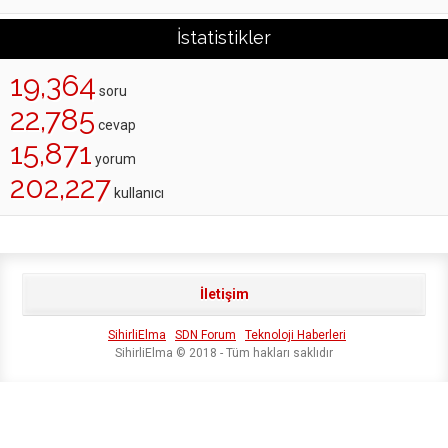
İstatistikler
19,364
soru
22,785
cevap
15,871
yorum
202,227
kullanıcı
İletişim
SihirliElma
SDN Forum
Teknoloji Haberleri
SihirliElma © 2018 - Tüm hakları saklıdır