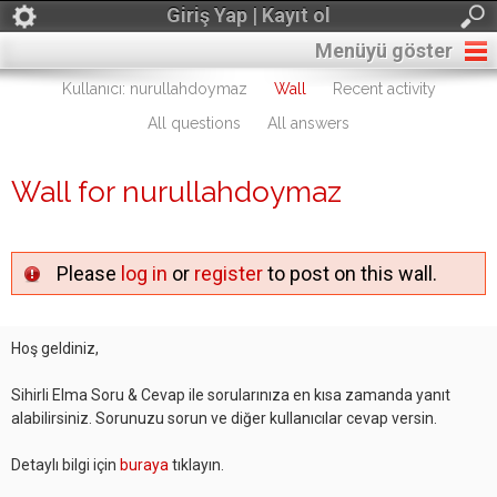
Giriş Yap | Kayıt ol
Menüyü göster
Kullanıcı: nurullahdoymaz
Wall
Recent activity
All questions
All answers
Wall for nurullahdoymaz
Please
log in
or
register
to post on this wall.
Hoş geldiniz,
Sihirli Elma Soru & Cevap ile sorularınıza en kısa zamanda yanıt
alabilirsiniz. Sorunuzu sorun ve diğer kullanıcılar cevap versin.
Detaylı bilgi için
buraya
tıklayın.