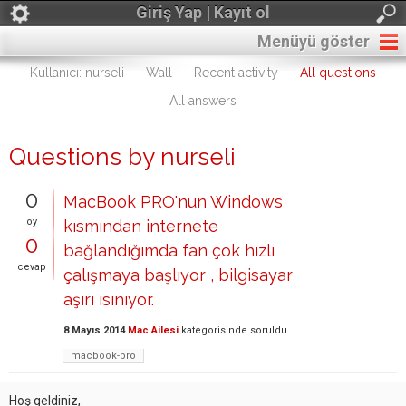
Giriş Yap | Kayıt ol
Menüyü göster
Kullanıcı: nurseli
Wall
Recent activity
All questions
All answers
Questions by nurseli
0
MacBook PRO'nun Windows
oy
kısmından internete
0
bağlandığımda fan çok hızlı
cevap
çalışmaya başlıyor , bilgisayar
aşırı ısınıyor.
8 Mayıs 2014
Mac Ailesi
kategorisinde
soruldu
macbook-pro
Hoş geldiniz,