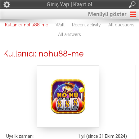
Giriş Yap | Kayıt ol
Menüyü göster
Kullanıcı: nohu88-me
Wall
Recent activity
All questions
All answers
Kullanıcı: nohu88-me
Üyelik zamanı:
1 yıl (since 31 Ekim 2024)