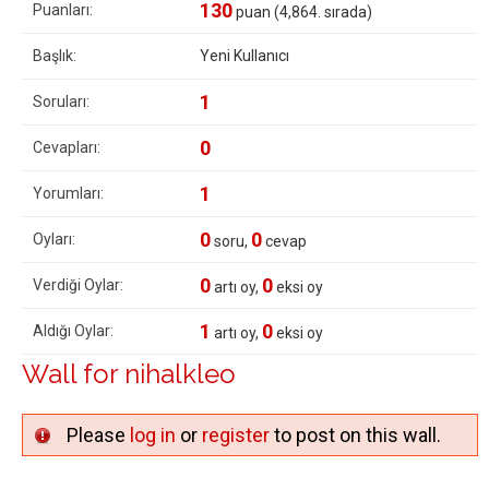
130
Puanları:
puan (
4,864
. sırada)
Başlık:
Yeni Kullanıcı
1
Soruları:
0
Cevapları:
1
Yorumları:
0
0
Oyları:
soru,
cevap
0
0
Verdiği Oylar:
artı oy,
eksi oy
1
0
Aldığı Oylar:
artı oy,
eksi oy
Wall for nihalkleo
Please
log in
or
register
to post on this wall.