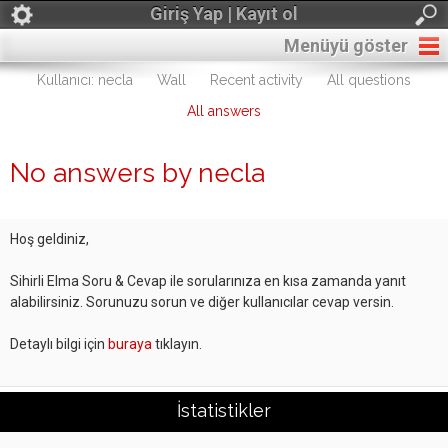
Giriş Yap | Kayıt ol
Menüyü göster
Kullanıcı: necla
Wall
Recent activity
All questions
All answers
No answers by necla
Hoş geldiniz,
Sihirli Elma Soru & Cevap ile sorularınıza en kısa zamanda yanıt
alabilirsiniz. Sorunuzu sorun ve diğer kullanıcılar cevap versin.
Detaylı bilgi için
buraya
tıklayın.
İstatistikler