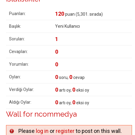
120
Puanları:
puan (
5,301
. sırada)
Başlık:
Yeni Kullanıcı
1
Soruları:
0
Cevapları:
0
Yorumları:
0
0
Oyları:
soru,
cevap
0
0
Verdiği Oylar:
artı oy,
eksi oy
0
0
Aldığı Oylar:
artı oy,
eksi oy
Wall for ncommedya
Please
log in
or
register
to post on this wall.