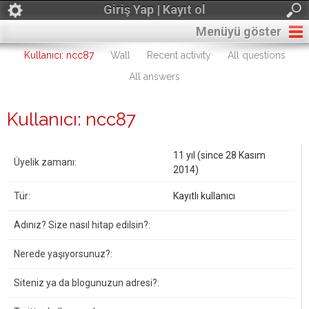
Giriş Yap | Kayıt ol
Menüyü göster
Kullanıcı: ncc87
Wall
Recent activity
All questions
All answers
Kullanıcı: ncc87
11 yıl (since 28 Kasım
Üyelik zamanı:
2014)
Tür:
Kayıtlı kullanıcı
Adınız? Size nasıl hitap edilsin?:
Nerede yaşıyorsunuz?:
Siteniz ya da blogunuzun adresi?: