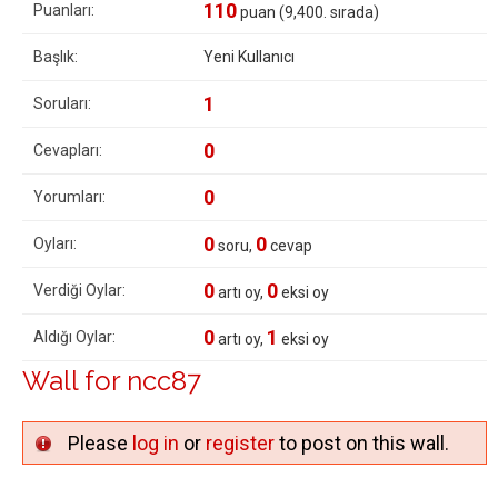
110
Puanları:
puan (
9,400
. sırada)
Başlık:
Yeni Kullanıcı
1
Soruları:
0
Cevapları:
0
Yorumları:
0
0
Oyları:
soru,
cevap
0
0
Verdiği Oylar:
artı oy,
eksi oy
0
1
Aldığı Oylar:
artı oy,
eksi oy
Wall for ncc87
Please
log in
or
register
to post on this wall.