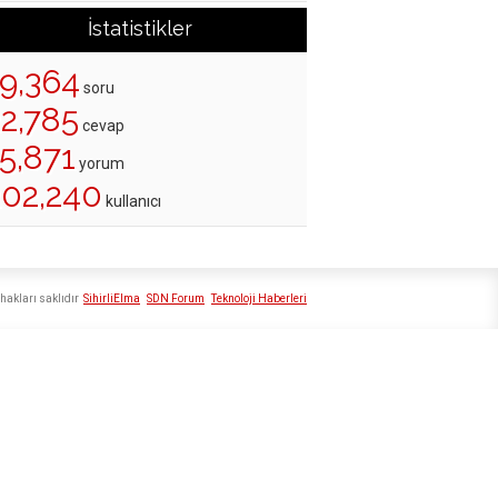
İstatistikler
19,364
soru
22,785
cevap
5,871
yorum
202,240
kullanıcı
hakları saklıdır
SihirliElma
SDN Forum
Teknoloji Haberleri