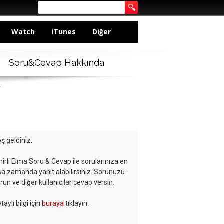
Watch
iTunes
Diğer
Soru&Cevap Hakkında
s
ş geldiniz,
hirli Elma Soru & Cevap ile sorularınıza en
sa zamanda yanıt alabilirsiniz. Sorunuzu
run ve diğer kullanıcılar cevap versin.
taylı bilgi için
buraya
tıklayın.