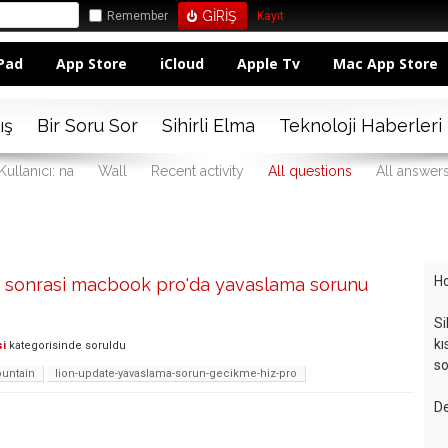
Remember
Kayıt
Pad
App Store
iCloud
Apple Tv
Mac App Store
ış
Bir Soru Sor
Sihirli Elma
Teknoloji Haberleri
Kullanıcı: na
Wall
Recent activity
All questions
All answer
Ho
n sonrasi macbook pro'da yavaslama sorunu
Si
kı
si
kategorisinde
soruldu
so
untain
lion-update-yavaslama-sorun-gecikme-hiz-pro
De