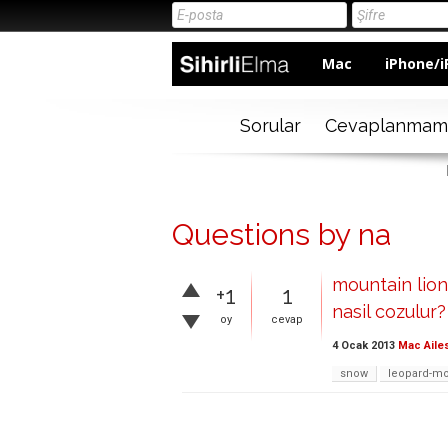
Mac
iPhone/i
Sorular
Cevaplanmam
Questions by na
mountain lio
+1
1
nasil cozulur?
oy
cevap
4 Ocak 2013
Mac Aile
snow
leopard-mo