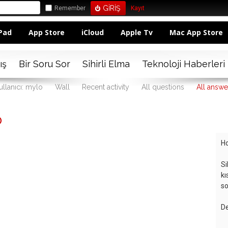
Remember
Kayıt
Pad
App Store
iCloud
Apple Tv
Mac App Store
ış
Bir Soru Sor
Sihirli Elma
Teknoloji Haberleri
ullanıcı: mylo
Wall
Recent activity
All questions
All answe
o
Ho
Si
kı
so
De