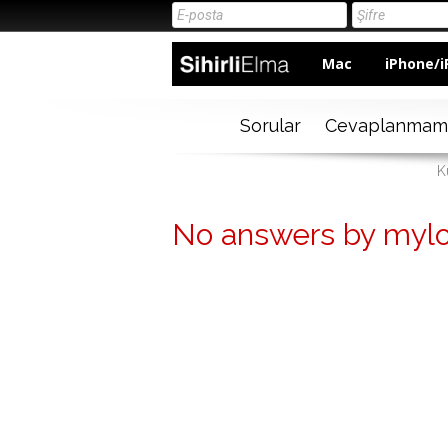
Mac
iPhone/i
Sorular
Cevaplanmam
K
No answers by myl