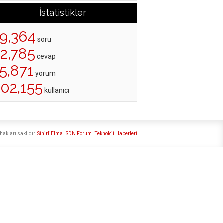
İstatistikler
19,364
soru
22,785
cevap
5,871
yorum
202,155
kullanıcı
hakları saklıdır
SihirliElma
SDN Forum
Teknoloji Haberleri