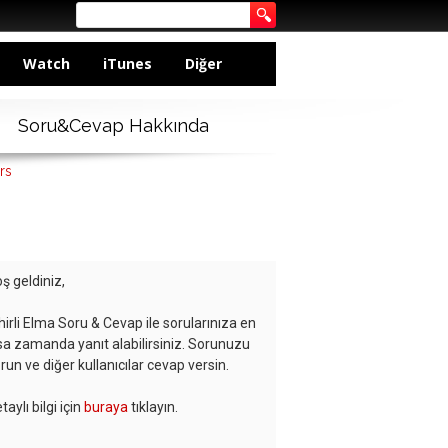
Watch
iTunes
Diğer
Soru&Cevap Hakkında
rs
ş geldiniz,
hirli Elma Soru & Cevap ile sorularınıza en
sa zamanda yanıt alabilirsiniz. Sorunuzu
run ve diğer kullanıcılar cevap versin.
taylı bilgi için
buraya
tıklayın.