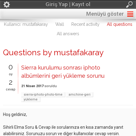
Giriş Yap | Kayıt ol
Menüyü göster
Kullanıcı: mustafakaray
Wall
Recent activity
All questions
All answers
Questions by mustafakaray
0
Sierra kurulumu sonrası iphoto
oy
albümlerini geri yükleme sorunu
2
21 Nisan 2017
soruldu
cevap
sierra-iphoto-photo-time
amchine-geri
yükleme
Hoş geldiniz,
Sihirli Elma Soru & Cevap ile sorularınıza en kısa zamanda yanıt
alabilirsiniz. Sorunuzu sorun ve diğer kullanıcılar cevap versin.