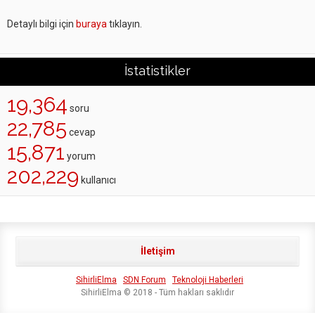
Detaylı bilgi için
buraya
tıklayın.
İstatistikler
19,364
soru
22,785
cevap
15,871
yorum
202,229
kullanıcı
İletişim
SihirliElma
SDN Forum
Teknoloji Haberleri
SihirliElma © 2018 - Tüm hakları saklıdır