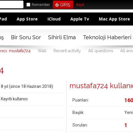
Remember
Kayıt
Pad
App Store
iCloud
Apple Tv
Mac App Store
ış
Bir Soru Sor
Sihirli Elma
Teknoloji Haberleri
anıcı: mustafa724
Wall
Recent activity
All questions
All an
4
mustafa724 kullanıcıs
8 yıl (since 18 Haziran 2018)
Kayıtlı kullanıcı
16
Puanları:
Başlık:
Yeni
1
Soruları: