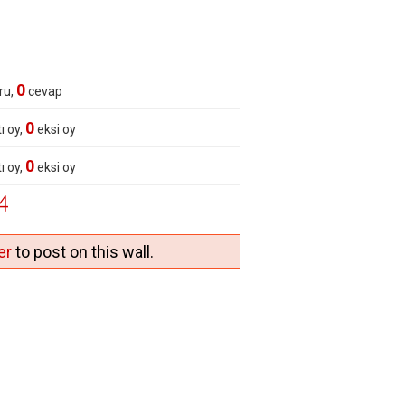
0
ru,
cevap
0
ı oy,
eksi oy
0
ı oy,
eksi oy
4
er
to post on this wall.