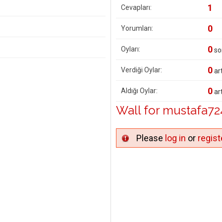
1
Cevapları:
0
Yorumları:
0
Oyları:
so
0
Verdiği Oylar:
art
0
Aldığı Oylar:
art
Wall for mustafa72
Please
log in
or
regist