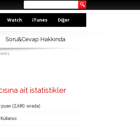
Watch
iTunes
Diğer
Soru&Cevap Hakkında
swers
ına ait istatistikler
0
puan (
2,680
. sırada)
 Kullanıcı