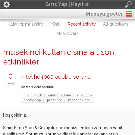
Giriş Yap | Kayıt ol
Menüyü göster
Kullanıcı: musekinci
Wall
Recent activity
All questions
All answers
musekinci kullanıcısına ait son
etkinlikler
0
intel hd4000 adobe sorunu
cevap
22 Mart 2018
soruldu
intelhd4000
intel
adobe
macbook
photoshop
premiere
macbook-pro
Hoş geldiniz,
Sihirli Elma Soru & Cevap ile sorularınıza en kısa zamanda yanıt
alabilirsiniz. Sorunuzu sorun ve diğer kullanıcılar cevap versin.