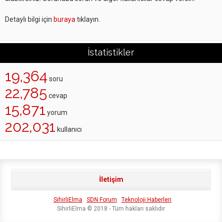
Detaylı bilgi için
buraya
tıklayın.
İstatistikler
19,364
soru
22,785
cevap
15,871
yorum
202,031
kullanıcı
İletişim
SihirliElma
SDN Forum
Teknoloji Haberleri
SihirliElma © 2018 - Tüm hakları saklıdır