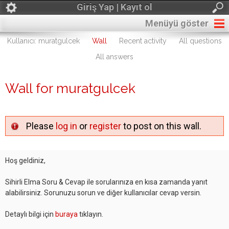
Giriş Yap | Kayıt ol
Menüyü göster
Kullanıcı: muratgulcek
Wall
Recent activity
All questions
All answers
Wall for muratgulcek
Please
log in
or
register
to post on this wall.
Hoş geldiniz,
Sihirli Elma Soru & Cevap ile sorularınıza en kısa zamanda yanıt
alabilirsiniz. Sorunuzu sorun ve diğer kullanıcılar cevap versin.
Detaylı bilgi için
buraya
tıklayın.