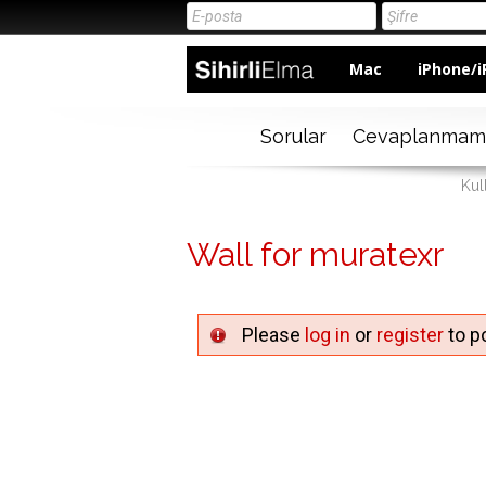
Mac
iPhone/i
Sorular
Cevaplanmam
Kul
Wall for muratexr
Please
log in
or
register
to po