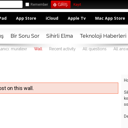
Remember
Kayıt
Pad
App Store
iCloud
Apple Tv
Mac App Store
ış
Bir Soru Sor
Sihirli Elma
Teknoloji Haberleri
lanıcı: muratexr
Wall
Recent activity
All questions
All ans
Ho
st on this wall.
Si
kı
so
De