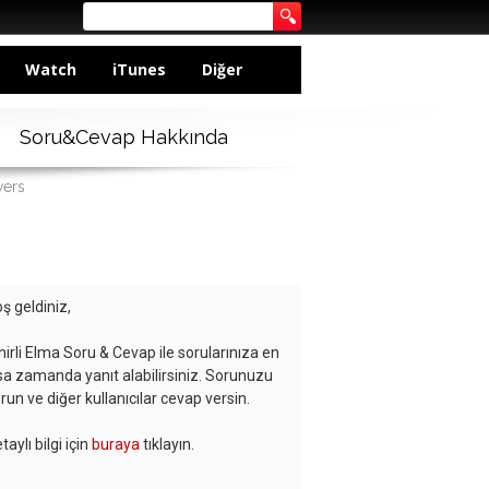
Watch
iTunes
Diğer
Soru&Cevap Hakkında
wers
ş geldiniz,
hirli Elma Soru & Cevap ile sorularınıza en
sa zamanda yanıt alabilirsiniz. Sorunuzu
run ve diğer kullanıcılar cevap versin.
taylı bilgi için
buraya
tıklayın.