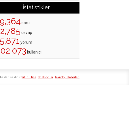
İstatistikler
19,364
soru
22,785
cevap
5,871
yorum
202,073
kullanıcı
hakları saklıdır
SihirliElma
SDN Forum
Teknoloji Haberleri