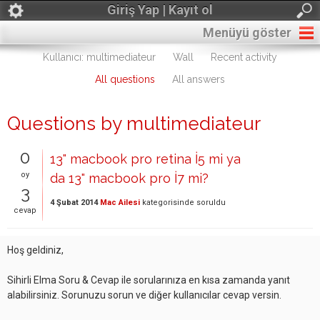
Giriş Yap | Kayıt ol
Menüyü göster
Kullanıcı: multimediateur
Wall
Recent activity
All questions
All answers
Questions by multimediateur
0
13" macbook pro retina İ5 mi ya
oy
da 13" macbook pro İ7 mi?
3
4 Şubat 2014
Mac Ailesi
kategorisinde
soruldu
cevap
Hoş geldiniz,
Sihirli Elma Soru & Cevap ile sorularınıza en kısa zamanda yanıt
alabilirsiniz. Sorunuzu sorun ve diğer kullanıcılar cevap versin.