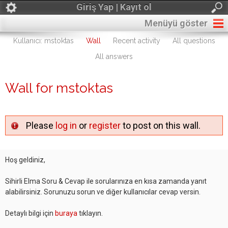
Giriş Yap | Kayıt ol
Menüyü göster
Kullanıcı: mstoktas
Wall
Recent activity
All questions
All answers
Wall for mstoktas
Please
log in
or
register
to post on this wall.
Hoş geldiniz,
Sihirli Elma Soru & Cevap ile sorularınıza en kısa zamanda yanıt
alabilirsiniz. Sorunuzu sorun ve diğer kullanıcılar cevap versin.
Detaylı bilgi için
buraya
tıklayın.