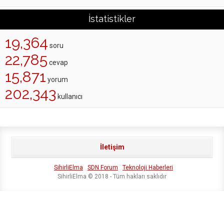
İstatistikler
19,364
soru
22,785
cevap
15,871
yorum
202,343
kullanıcı
İletişim
SihirliElma
SDN Forum
Teknoloji Haberleri
SihirliElma © 2018 - Tüm hakları saklıdır