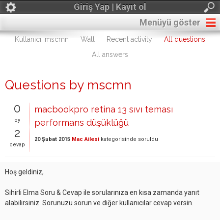
Giriş Yap | Kayıt ol
Menüyü göster
Kullanıcı: mscmn
Wall
Recent activity
All questions
All answers
Questions by mscmn
0
macbookpro retina 13 sıvı teması
oy
performans düşüklüğü
2
20 Şubat 2015
Mac Ailesi
kategorisinde
soruldu
cevap
Hoş geldiniz,
Sihirli Elma Soru & Cevap ile sorularınıza en kısa zamanda yanıt
alabilirsiniz. Sorunuzu sorun ve diğer kullanıcılar cevap versin.