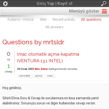
Giriş Yap | Kayıt ol
Menüyü göster
Kullanıcı: mrtsldr
Wall
Recent activity
All questions
All answers
Questions by mrtsldr
0
Imac otomatik açma-kapatma
oy
(VENTURA 13.1 INTEL)
1
30 Ocak 2023
Mac Ailesi
kategorisinde
soruldu
cevap
otomatik
açma
mac
Hoş geldiniz,
Sihirli Elma Soru & Cevap ile sorularınıza en kısa zamanda yanıt
alabilirsiniz. Sorunuzu sorun ve diğer kullanıcılar cevap versin.