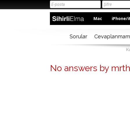
Mac
iPhone/i
Sorular
Cevaplanmam
Ku
No answers by mrt