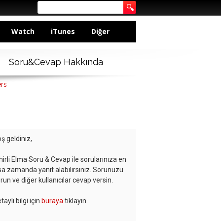
Watch
iTunes
Diğer
Soru&Cevap Hakkında
ers
ş geldiniz,
hirli Elma Soru & Cevap ile sorularınıza en
sa zamanda yanıt alabilirsiniz. Sorunuzu
run ve diğer kullanıcılar cevap versin.
taylı bilgi için
buraya
tıklayın.