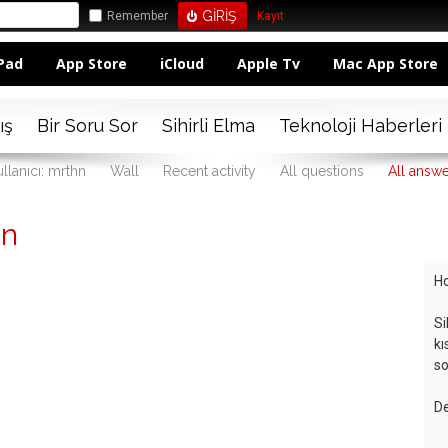
Remember
Kayıt
Pad
App Store
iCloud
Apple Tv
Mac App Store
ış
Bir Soru Sor
Sihirli Elma
Teknoloji Haberleri
llanıcı: mrthn
Wall
Recent activity
All questions
All answ
hn
Ho
Si
kı
so
De