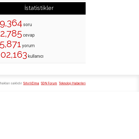
İstatistikler
19,364
soru
22,785
cevap
5,871
yorum
202,163
kullanıcı
hakları saklıdır
SihirliElma
SDN Forum
Teknoloji Haberleri