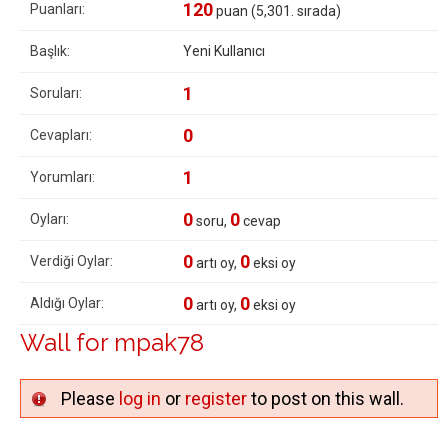
120
Puanları:
puan (
5,301
. sırada)
Başlık:
Yeni Kullanıcı
1
Soruları:
0
Cevapları:
1
Yorumları:
0
0
Oyları:
soru,
cevap
0
0
Verdiği Oylar:
artı oy,
eksi oy
0
0
Aldığı Oylar:
artı oy,
eksi oy
Wall for mpak78
Please
log in
or
register
to post on this wall.