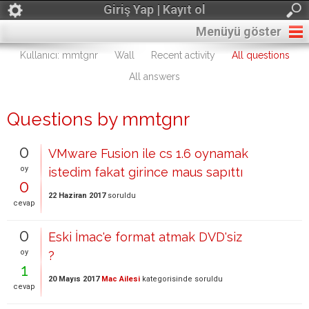
Giriş Yap | Kayıt ol
Menüyü göster
Kullanıcı: mmtgnr
Wall
Recent activity
All questions
All answers
Questions by mmtgnr
0
VMware Fusion ile cs 1.6 oynamak
oy
istedim fakat girince maus sapıttı
0
22 Haziran 2017
soruldu
cevap
0
Eski İmac'e format atmak DVD'siz
oy
?
1
20 Mayıs 2017
Mac Ailesi
kategorisinde
soruldu
cevap