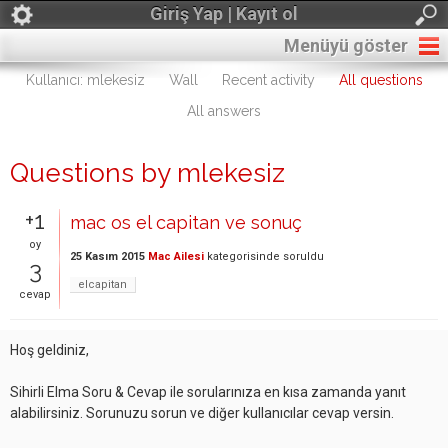
Giriş Yap | Kayıt ol
Menüyü göster
Kullanıcı: mlekesiz
Wall
Recent activity
All questions
All answers
Questions by mlekesiz
+1
mac os el capitan ve sonuç
oy
25 Kasım 2015
Mac Ailesi
kategorisinde
soruldu
3
elcapitan
cevap
Hoş geldiniz,
Sihirli Elma Soru & Cevap ile sorularınıza en kısa zamanda yanıt
alabilirsiniz. Sorunuzu sorun ve diğer kullanıcılar cevap versin.