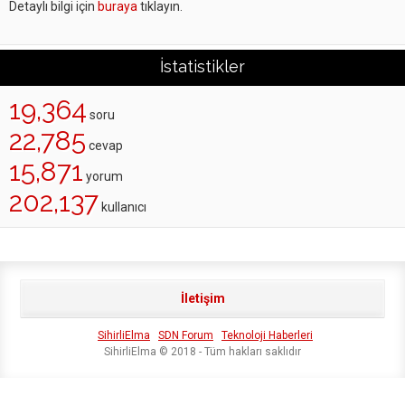
Detaylı bilgi için
buraya
tıklayın.
İstatistikler
19,364
soru
22,785
cevap
15,871
yorum
202,137
kullanıcı
İletişim
SihirliElma
SDN Forum
Teknoloji Haberleri
SihirliElma © 2018 - Tüm hakları saklıdır