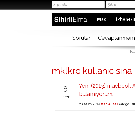
Mac
iPhone/i
Sorular
Cevaplanmam
Ku
mklkrc kullanıcısına 
Yeni (2013) macbook Ai
6
bulamıyorum.
cevap
2 Kasım 2013
Mac Ailesi
kategoris