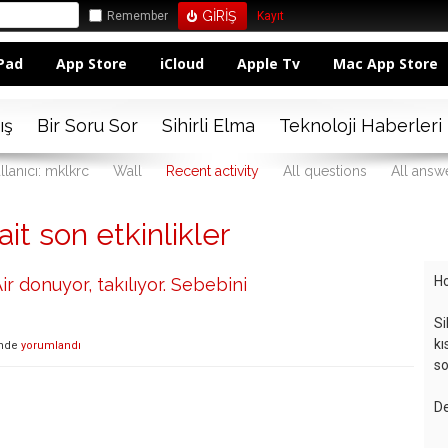
Remember
Kayıt
Pad
App Store
iCloud
Apple Tv
Mac App Store
ış
Bir Soru Sor
Sihirli Elma
Teknoloji Haberleri
llanıcı: mklkrc
Wall
Recent activity
All questions
All answ
ait son etkinlikler
Ho
r donuyor, takılıyor. Sebebini
Si
kı
inde
yorumlandı
so
De