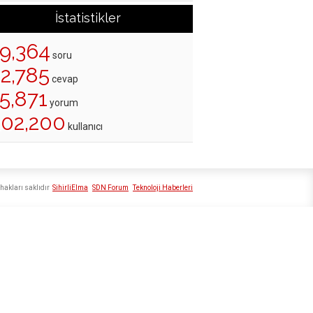
İstatistikler
19,364
soru
22,785
cevap
5,871
yorum
202,200
kullanıcı
hakları saklıdır
SihirliElma
SDN Forum
Teknoloji Haberleri