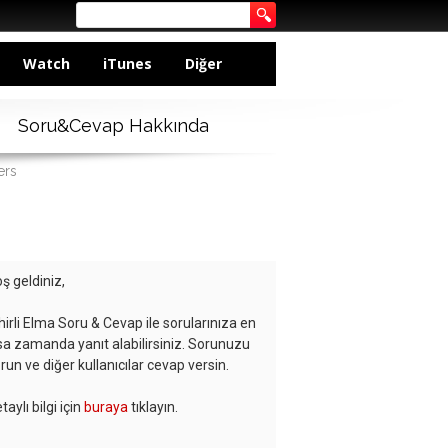
Watch
iTunes
Diğer
Soru&Cevap Hakkında
ers
ş geldiniz,
hirli Elma Soru & Cevap ile sorularınıza en
sa zamanda yanıt alabilirsiniz. Sorunuzu
run ve diğer kullanıcılar cevap versin.
taylı bilgi için
buraya
tıklayın.