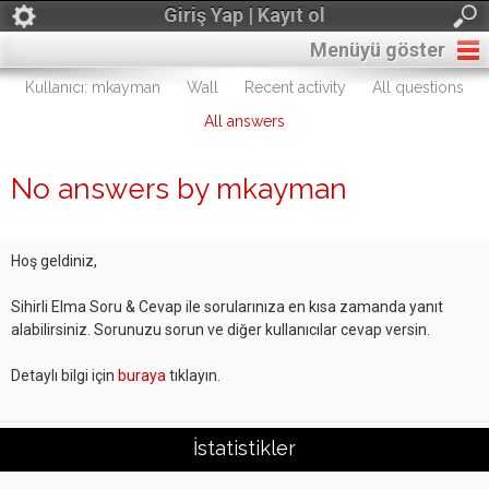
Giriş Yap | Kayıt ol
Menüyü göster
Kullanıcı: mkayman
Wall
Recent activity
All questions
All answers
No answers by mkayman
Hoş geldiniz,
Sihirli Elma Soru & Cevap ile sorularınıza en kısa zamanda yanıt
alabilirsiniz. Sorunuzu sorun ve diğer kullanıcılar cevap versin.
Detaylı bilgi için
buraya
tıklayın.
İstatistikler