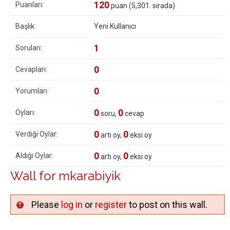
120
Puanları:
puan (
5,301
. sırada)
Başlık:
Yeni Kullanıcı
1
Soruları:
0
Cevapları:
0
Yorumları:
0
0
Oyları:
soru,
cevap
0
0
Verdiği Oylar:
artı oy,
eksi oy
0
0
Aldığı Oylar:
artı oy,
eksi oy
Wall for mkarabiyik
Please
log in
or
register
to post on this wall.