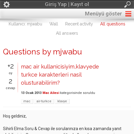
Giriş Yap | Kayıt ol
Menüyü göster
Kullanıcı: mjwabu
Wall
Recent activity
All questions
All answers
Questions by mjwabu
+2
mac air kullanicisiyim,klavyede
oy
turkce karakterleri nasil
2
olusturabilirim?
cevap
13 Ocak 2013
Mac Ailesi
kategorisinde
soruldu
mac
air-turkce
klavye
Hoş geldiniz,
Sihirli Elma Soru & Cevap ile sorularınıza en kısa zamanda yanıt