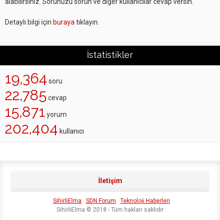
alabilirsiniz. Sorunuzu sorun ve diğer kullanıcılar cevap versin.
Detaylı bilgi için
buraya
tıklayın.
İstatistikler
19,364
soru
22,785
cevap
15,871
yorum
202,404
kullanıcı
İletişim
SihirliElma
SDN Forum
Teknoloji Haberleri
SihirliElma © 2018 - Tüm hakları saklıdır