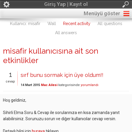
Giriş Yap | Kayıt ol
Menüyü göster
Kullanıcı: misafir
Wall
Recent activity
All questions
All answers
misafir kullanıcısına ait son
etkinlikler
1
sırf bunu sormak için üye oldum!!
cevap
14 Mart 2015
Mac Ailesi
kategorisinde
yorumlandı
Hoş geldiniz,
Sihirli Elma Soru & Cevap ile sorularınıza en kısa zamanda yanıt
alabilirsiniz. Sorunuzu sorun ve diğer kullanıcılar cevap versin.
Detaylı bilgi için
buraya
tıklayın.