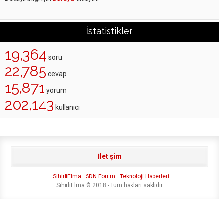
İstatistikler
19,364
soru
22,785
cevap
15,871
yorum
202,143
kullanıcı
İletişim
SihirliElma
SDN Forum
Teknoloji Haberleri
SihirliElma © 2018 - Tüm hakları saklıdır