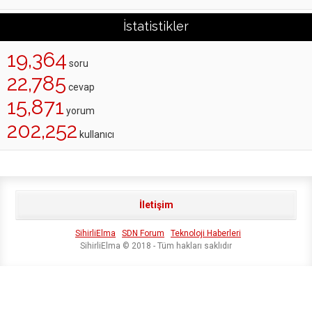
İstatistikler
19,364
soru
22,785
cevap
15,871
yorum
202,252
kullanıcı
İletişim
SihirliElma
SDN Forum
Teknoloji Haberleri
SihirliElma © 2018 - Tüm hakları saklıdır