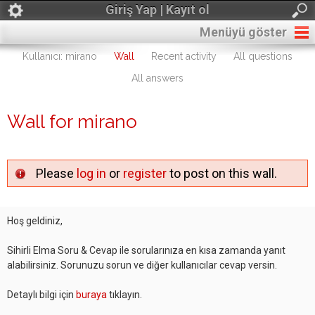
Giriş Yap | Kayıt ol
Menüyü göster
Kullanıcı: mirano
Wall
Recent activity
All questions
All answers
Wall for mirano
Please
log in
or
register
to post on this wall.
Hoş geldiniz,
Sihirli Elma Soru & Cevap ile sorularınıza en kısa zamanda yanıt
alabilirsiniz. Sorunuzu sorun ve diğer kullanıcılar cevap versin.
Detaylı bilgi için
buraya
tıklayın.