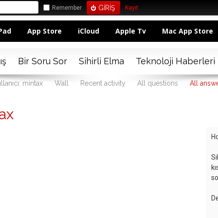
Remember
Kayıt
Pad
App Store
iCloud
Apple Tv
Mac App Store
ış
Bir Soru Sor
Sihirli Elma
Teknoloji Haberleri
llanıcı: mintax
Wall
Recent activity
All questions
All answ
ax
Ho
Si
kı
so
De