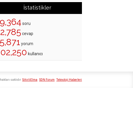
İstatistikler
19,364
soru
22,785
cevap
5,871
yorum
202,250
kullanıcı
hakları saklıdır
SihirliElma
SDN Forum
Teknoloji Haberleri