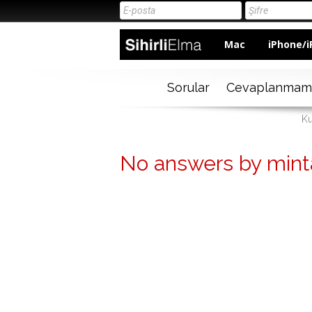
Mac
iPhone/i
Sorular
Cevaplanmam
Ku
No answers by mint