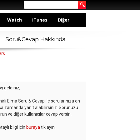
Watch
iTunes
Diğer
Soru&Cevap Hakkında
ers
ş geldiniz,
hirli Elma Soru & Cevap ile sorularınıza en
sa zamanda yanıt alabilirsiniz. Sorunuzu
run ve diğer kullanıcılar cevap versin.
taylı bilgi için
buraya
tıklayın.